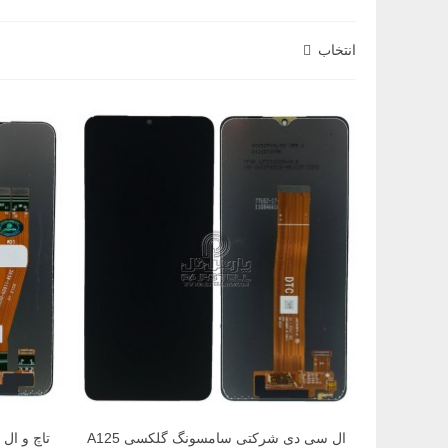
انتخاب
ال سی دی شرکتی سامسونگ گلکسی A125
تاچ و ا