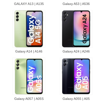
GALAXY A13 | A135
Galaxy A53 | A536
Galaxy A14 | A146
Galaxy A24 | A246
Galaxy A057 | A05S
Galaxy A055 | A05