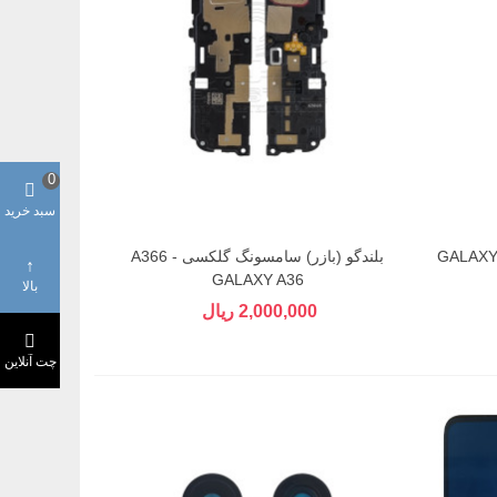
0
سبد خرید
لت رابط شارژ سامسونگ گلکسی GALAXY
بلندگو (بازر) سامسونگ گلکسی A366 -
GALAXY A36
بالا
2,000,000 ریال
چت آنلاین