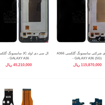
ال سی دی شرکتی سامسونگ گلکسی A366
- GALAXY A36
- GALAXY A36 (5G)
115,870,000 ریال
45,210,000 ریال