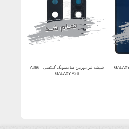
نگ گلکسی GALAXY A36
شیشه لنز دوربین سامسونگ گلکسی A366 -
GALAXY A36