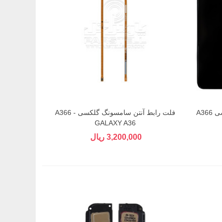
ال سی دی اولد JC سامسونگ گلکسی A366
فلت رابط آنتن سامسونگ گلکسی A366 -
GALAXY A36
3,200,000 ریال