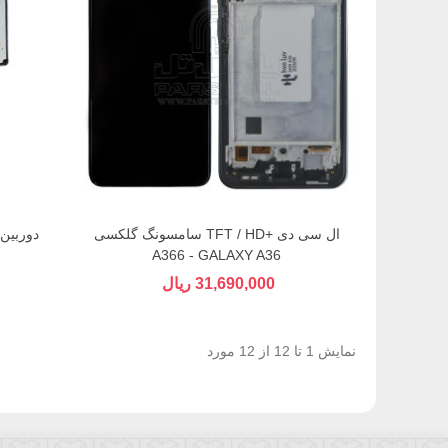
ال سی دی +TFT / HD سامسونگ گلکسی
A366 - GALAXY A36
31,690,000 ریال
نمایش 1 تا 12 از 12 مورد