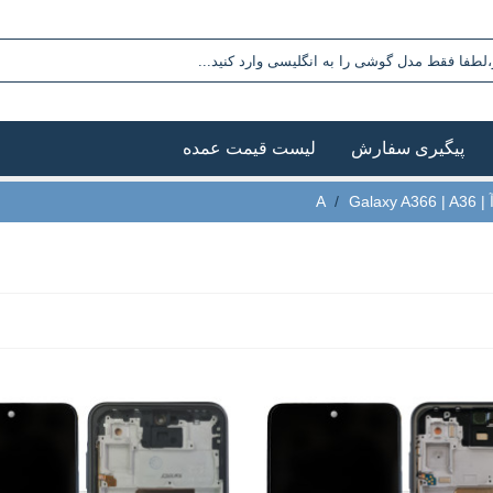
پیگیری سفارش
لیست قیمت عمده
 A
Galaxy A366 | A36
/