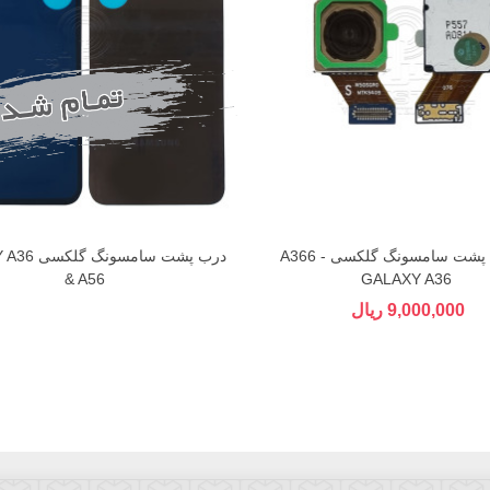
دوربین پشت سامسونگ گلکسی A366 -
درب پشت سامسو
& A56
GALAXY A36
9,000,000 ریال