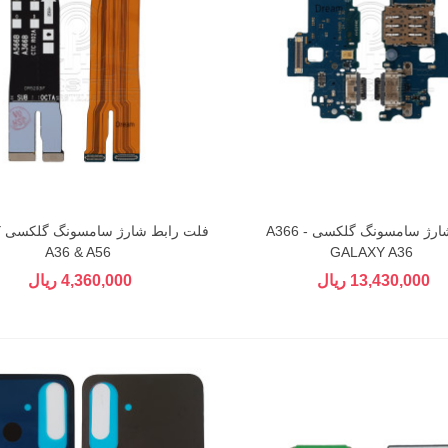
برد شارژ سامسونگ گلکسی A366 -
ف
A36 & A56
GALAXY A36
13,430,000 ریال
4,360,000 ریال