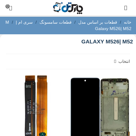
0
خانه
/
قطعات بر اساس مدل
/
قطعات سامسونگ
/
سری ام | M
/
Galaxy M526| M52
GALAXY M526| M52
انتخاب