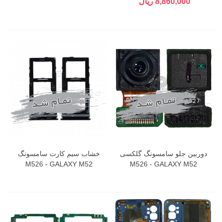
8,860,000 ریال
دوربین جلو سامسونگ گلکسی
خشاب سیم کارت سامسونگ
M526 - GALAXY M52
M526 - GALAXY M52