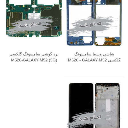
شاسی وسط سامسونگ
برد گوشی سامسونگ گلکسی
گلکسی M526 - GALAXY M52
M526-GALAXY M52 (5G)