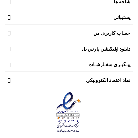
شاخه ها
پشتیبانی
حساب کاربری من
دانلود اپلیکیشن پارس تل
پیـگیـری سفـارشـات
نماد اعتماد الکترونیکی