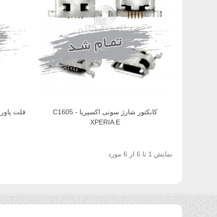
کانکتور شارژ سونی اکسپریا C1605 -
فلت پاور سونی ا
XPERIA E
نمایش 1 تا 6 از 6 مورد