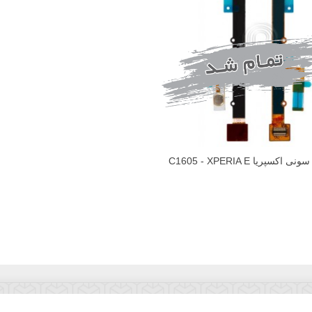
کسپریا C1605 - XPERIA E