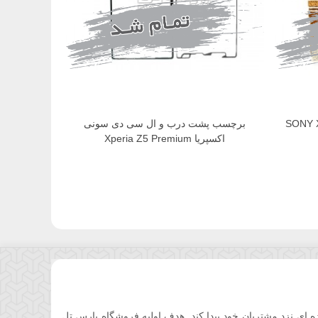
سپریا SONY XPERIA
برچسب پشت درب و ال سی دی سونی
اکسپریا Xperia Z5 Premium
ان کوتاهی جایگاه ویژه ای نزد مشتریان خود پیدا کند. هدف اولیه فروشگاه پارس تل