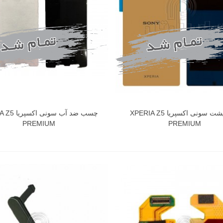
درب پشت سونی اکسپریا XPERIA Z5
چسب ضد آب سون
PREMIUM
PREMIUM