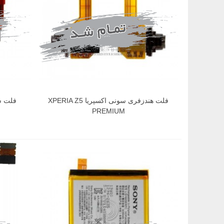
فلت هندزفری سونی اکسپریا XPERIA Z5
PREMIUM