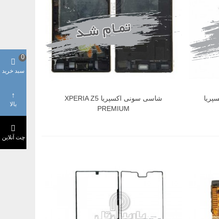
0
سبد خرید
پریا
شاسی سونی اکسپریا XPERIA Z5
بالا
PREMIUM
چت آنلاین