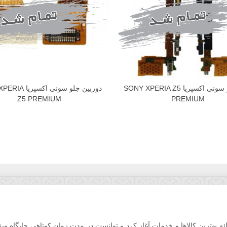
فلت پاور سونی اکسپریا SONY XPERIA Z5
دوربین جلو سونی اک
Z5 PREMIUM
PREMIUM
ل فعالیت خود را در اواخر سال 86 با هدف ارائه بهترین کالاها و خدمات آغاز کرد و توانست در مدت زم