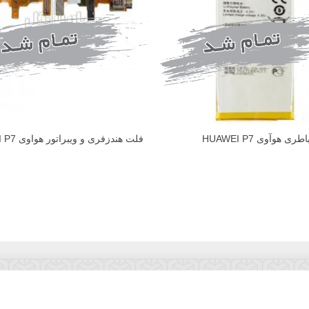
اطری هوآوی HUAWEI P7
فلت هندزفری و ویبراتور هواوی HUAWEI P7