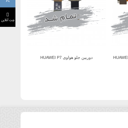
بالا
چت آنلاین
دوربین جلو هواوی HUAWEI P7