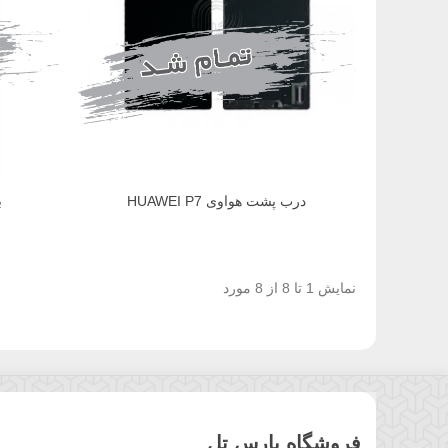
درب پشت هواوی HUAWEI P7
ب
نمایش 1 تا 8 از 8 مورد
فروشگاه پارس تل