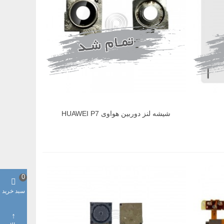
شیشه لنز دوربین هواوی HUAWEI P7
0
سبد خرید