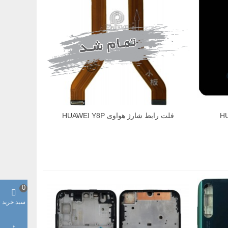
فلت رابط شارژ هواوی HUAWEI Y8P
0
سبد خرید