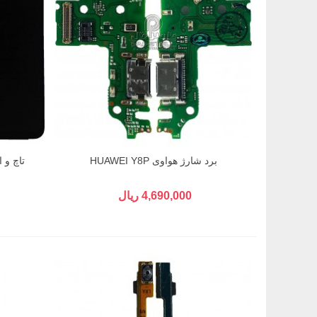
برد شارژ هواوی HUAWEI Y8P
تاچ و ال
4,690,000 ریال