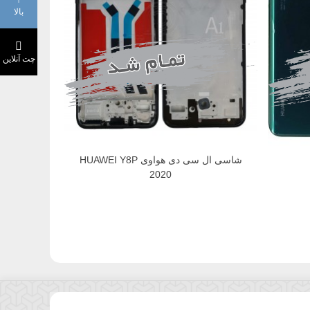
بالا
چت آنلاین
شاسی ال سی دی هواوی HUAWEI Y8P
2020