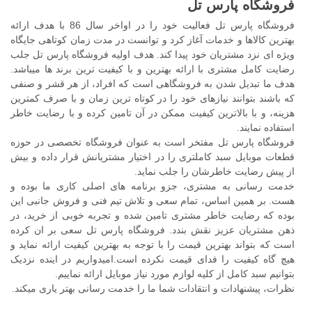
فروشگاه پارس تل
فروشگاه پارس تل فعالیت خود را در اواخر سال 86 با هدف ارائه
بهترین کالاها و خدمات آغاز کرد و توانست در مدت زمان کوتاهی جایگاه
ویژه ای نزد مشتریان خود پیدا کند. هدف اولیه فروشگاه پارس تل جلب
رضایت کامل مشتری با ارائه بهترین و با کیفیت ترین برند ها میباشد.
هدف ما تبدیل شدن به فروشگاهی است که افراد، از هر قشر و صنفی
که باشند بتوانند نیازهای خود را در کوتاه ترین زمان و با صرف کمترین
هزینه، و با بالاترین کیفیت ممکن در آن تامین کرده و با رضایت خاطر
استفاده نمایند.
فروشگاه پارس تل مفتخر است به عنوان فروشگاه تخصصی در حوزه
قطعات موبایل سبد کاملتری را در اختیار مشتریانش قرار داده و بیش
از پیش رضایت خاطرشان را جلب نماید.
خدمت رسانی به مشتری، جزو برنامه های اصلی کاری ما بوده و
هست. بر همین اساس، تمام سعی و تلاش تیم فنی و فروش جانبی این
بوده که رضایت خاطر مشتری تامین شده و تجربه خوبی از خرید، در
ذهن مشتریان عزیز نقش بندد. فروشگاه پارس تل سعی بر ان کرده
است که بتواند بهترین قیمت را با توجه به بهترین کیفیت ارائه نماید و
هیچ گاه کیفیت را فدای قیمت نکرده است.امیدواریم در اینده نزدیک
بتوانیم سبد کامل از کلیه لوازم مورد نیاز موبایل ارائه نماییم.
نظرات، پیشنهادات و انتقادات شما ما را خدمت رسانی بهتر یاری میکند.