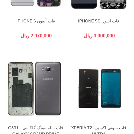
قاب آیفون IPHONE 5S
قاب آیفون IPHONE 6
3,000,000 ریال
2,970,000 ریال
قاب سونی اکسپریا XPERIA T2
قاب سامسونگ گلکسی G531 -
GALAXY GRAND PRIME
ULTRA