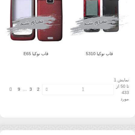
قاب نوکیا 5310
قاب نوکیا E65
نمایش 1
تا 50 از
بعدی
9
…
3
2
433
مورد