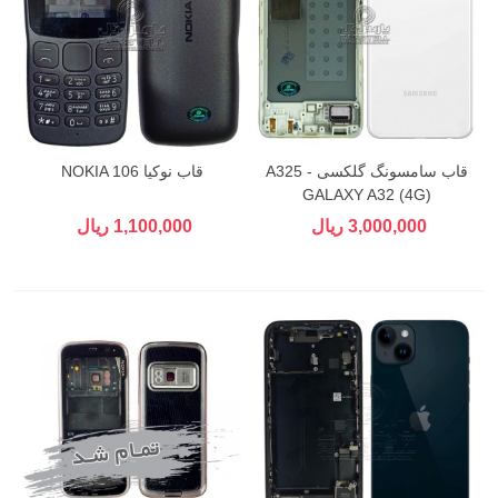
قاب سامسونگ گلکسی A325 -
قاب نوکیا NOKIA 106
GALAXY A32 (4G)
3,000,000 ریال
1,100,000 ریال