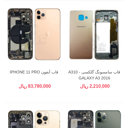
قاب سامسونگ گلکسی A310 -
قاب آیفون IPHONE 11 PRO
GALAXY A3 2016
2,210,000 ریال
83,780,000 ریال