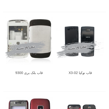
قاب نوکیا X3-02
قاب بلک بری 9300