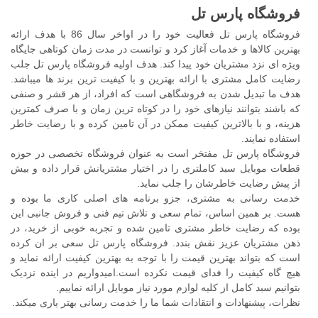
فروشگاه پارس تل
فروشگاه پارس تل فعالیت خود را در اواخر سال 86 با هدف ارائه
بهترین کالاها و خدمات آغاز کرد و توانست در مدت زمان کوتاهی جایگاه
ویژه ای نزد مشتریان خود پیدا کند. هدف اولیه فروشگاه پارس تل جلب
رضایت کامل مشتری با ارائه بهترین و با کیفیت ترین برند ها میباشد.
هدف ما تبدیل شدن به فروشگاهی است که افراد، از هر قشر و صنفی
که باشند بتوانند نیازهای خود را در کوتاه ترین زمان و با صرف کمترین
هزینه، و با بالاترین کیفیت ممکن در آن تامین کرده و با رضایت خاطر
استفاده نمایند.
فروشگاه پارس تل مفتخر است به عنوان فروشگاه تخصصی در حوزه
قطعات موبایل سبد کاملتری را در اختیار مشتریانش قرار داده و بیش
از پیش رضایت خاطرشان را جلب نماید.
خدمت رسانی به مشتری، جزو برنامه های اصلی کاری ما بوده و
هست. بر همین اساس، تمام سعی و تلاش تیم فنی و فروش جانبی این
بوده که رضایت خاطر مشتری تامین شده و تجربه خوبی از خرید، در
ذهن مشتریان عزیز نقش بندد. فروشگاه پارس تل سعی بر ان کرده
است که بتواند بهترین قیمت را با توجه به بهترین کیفیت ارائه نماید و
هیچ گاه کیفیت را فدای قیمت نکرده است.امیدواریم در اینده نزدیک
بتوانیم سبد کامل از کلیه لوازم مورد نیاز موبایل ارائه نماییم.
نظرات، پیشنهادات و انتقادات شما ما را خدمت رسانی بهتر یاری میکند.