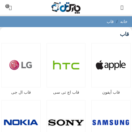
0
خانه
/
قاب
قاب
قاب آیفون
قاب اچ تی سی
قاب ال جی