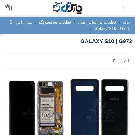
0
خانه
/
قطعات بر اساس مدل
/
قطعات سامسونگ
/
سری اس | S
/
Galaxy S10 | G973
GALAXY S10 | G973
انتخاب