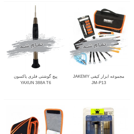
مجموعه ابزار کیفی JAKEMY
پیچ گوشتی فلزی یاکسون
YAXUN 388A T6
JM-P13