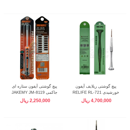
پیچ گوشتی ریلایف آیفون
پیچ گوشتی آیفون ستاره ای
خورشیدی RELIFE RL-721
جاکمی JAKEMY JM-8119
P0.8
4,700,000 ریال
2,250,000 ریال