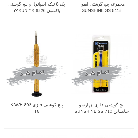
مجموعه پیچ گوشتی آیفون
پک 8 تیکه اسپاتول و پیچ گوشتی
SUNSHINE SS-5115
یاکسون YAXUN YX-6326
پیچ گوشتی فلزی چهارسو
پیچ گوشتی فلزی KAWH 892
سانشاین SUNSHINE SS-710
T5