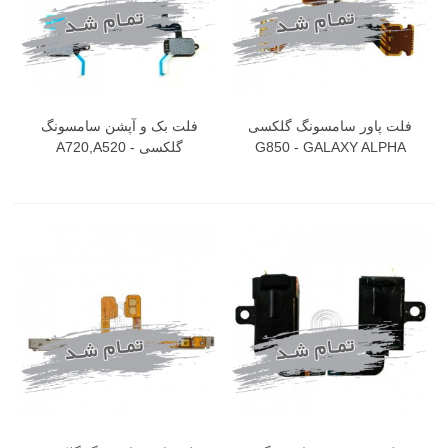
فلت پاور سامسونگ گلکسی
فلت بک و آپشن سامسونگ
G850 - GALAXY ALPHA
گلکسی A720,A520 -
GALALXY A7-2017