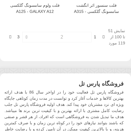
فلت سنسور اثر انگشت
فلت ولوم سامسونگ گلکسی
سامسونگ گلکسی A315 -
A125 - GALAXY A12
GALAXY A31
نمایش 51
قبلی
بعدی
تا 100 از
1
3
119 مورد
فروشگاه پارس تل
فروشگاه پارس تل فعالیت خود را در اواخر سال 86 با هدف ارائه
بهترین کالاها و خدمات آغاز کرد و توانست در مدت زمان کوتاهی جایگاه
ویژه ای نزد مشتریان خود پیدا کند. هدف اولیه فروشگاه پارس تل جلب
رضایت کامل مشتری با ارائه بهترین و با کیفیت ترین برند ها میباشد.
هدف ما تبدیل شدن به فروشگاهی است که افراد، از هر قشر و صنفی
که باشند بتوانند نیازهای خود را در کوتاه ترین زمان و با صرف کمترین
هزینه، و با بالاترین کیفیت ممکن در آن تامین کرده و با رضایت خاطر