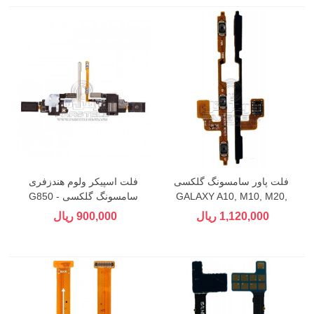
فلت پاور سامسونگ گلکسی
فلت اسپیکر ولوم هندزفری
GALAXY A10, M10, M20,
سامسونگ گلکسی G850 -
GALAXY ALPHA
M30, M40
1,120,000 ریال
900,000 ریال