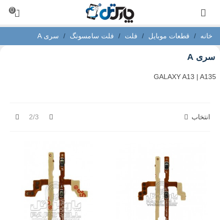
0
خانه
/
قطعات موبایل
/
فلت
/
فلت سامسونگ
/
سری A
سری A
GALAXY A13 | A135
قبلی
بعدی
انتخاب
2/3