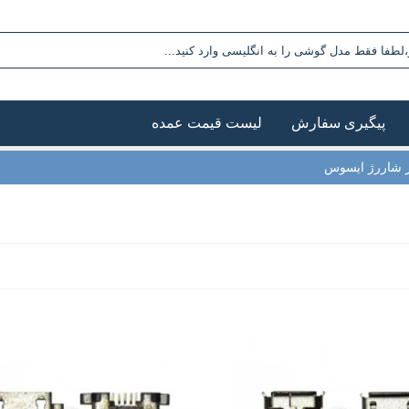
پیگیری سفارش
لیست قیمت عمده
ر شاررژ ایسوس