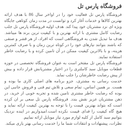
فروشگاه پارس تل
فروشگاه پارس تل فعالیت خود را در اواخر سال 86 با هدف ارائه
بهترین کالاها و خدمات آغاز کرد و توانست در مدت زمان کوتاهی جایگاه
ویژه ای نزد مشتریان خود پیدا کند. هدف اولیه فروشگاه پارس تل جلب
رضایت کامل مشتری با ارائه بهترین و با کیفیت ترین برند ها میباشد.
هدف ما تبدیل شدن به فروشگاهی است که افراد، از هر قشر و صنفی
که باشند بتوانند نیازهای خود را در کوتاه ترین زمان و با صرف کمترین
هزینه، و با بالاترین کیفیت ممکن در آن تامین کرده و با رضایت خاطر
استفاده نمایند.
فروشگاه پارس تل مفتخر است به عنوان فروشگاه تخصصی در حوزه
قطعات موبایل سبد کاملتری را در اختیار مشتریانش قرار داده و بیش
از پیش رضایت خاطرشان را جلب نماید.
خدمت رسانی به مشتری، جزو برنامه های اصلی کاری ما بوده و
هست. بر همین اساس، تمام سعی و تلاش تیم فنی و فروش جانبی این
بوده که رضایت خاطر مشتری تامین شده و تجربه خوبی از خرید، در
ذهن مشتریان عزیز نقش بندد. فروشگاه پارس تل سعی بر ان کرده
است که بتواند بهترین قیمت را با توجه به بهترین کیفیت ارائه نماید و
هیچ گاه کیفیت را فدای قیمت نکرده است.امیدواریم در اینده نزدیک
بتوانیم سبد کامل از کلیه لوازم مورد نیاز موبایل ارائه نماییم.
نظرات، پیشنهادات و انتقادات شما ما را خدمت رسانی بهتر یاری میکند.