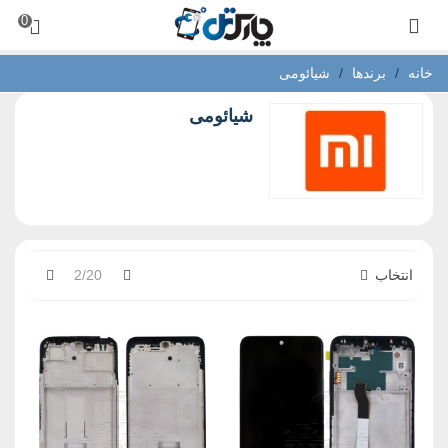
0
خانه
/
برندها
/
شیائومی
شیائومی
قبلی
بعدی
انتخاب
2/20