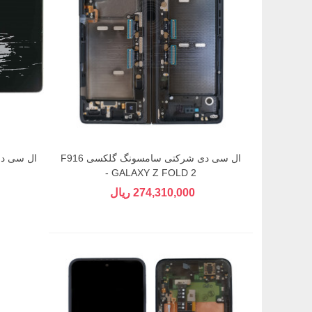
ال سی دی شرکتی سامسونگ گلکسی F916
- GALAXY Z FOLD 2
274,310,000 ریال