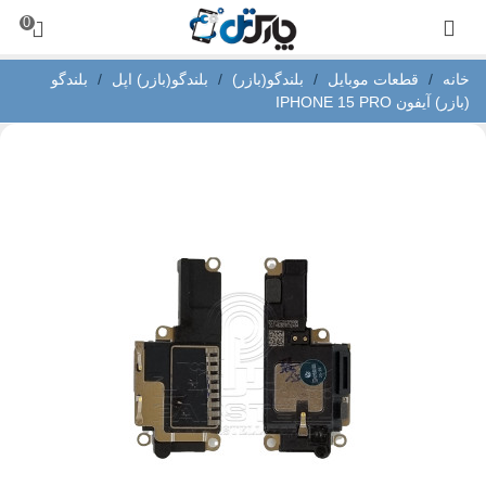
0
خانه
/
قطعات موبایل
/
بلندگو(بازر)
/
بلندگو(بازر) اپل
/
بلندگو
(بازر) آیفون IPHONE 15 PRO