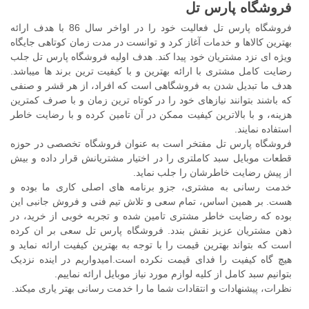
فروشگاه پارس تل
فروشگاه پارس تل فعالیت خود را در اواخر سال 86 با هدف ارائه
بهترین کالاها و خدمات آغاز کرد و توانست در مدت زمان کوتاهی جایگاه
ویژه ای نزد مشتریان خود پیدا کند. هدف اولیه فروشگاه پارس تل جلب
رضایت کامل مشتری با ارائه بهترین و با کیفیت ترین برند ها میباشد.
هدف ما تبدیل شدن به فروشگاهی است که افراد، از هر قشر و صنفی
که باشند بتوانند نیازهای خود را در کوتاه ترین زمان و با صرف کمترین
هزینه، و با بالاترین کیفیت ممکن در آن تامین کرده و با رضایت خاطر
استفاده نمایند.
فروشگاه پارس تل مفتخر است به عنوان فروشگاه تخصصی در حوزه
قطعات موبایل سبد کاملتری را در اختیار مشتریانش قرار داده و بیش
از پیش رضایت خاطرشان را جلب نماید.
خدمت رسانی به مشتری، جزو برنامه های اصلی کاری ما بوده و
هست. بر همین اساس، تمام سعی و تلاش تیم فنی و فروش جانبی این
بوده که رضایت خاطر مشتری تامین شده و تجربه خوبی از خرید، در
ذهن مشتریان عزیز نقش بندد. فروشگاه پارس تل سعی بر ان کرده
است که بتواند بهترین قیمت را با توجه به بهترین کیفیت ارائه نماید و
هیچ گاه کیفیت را فدای قیمت نکرده است.امیدواریم در اینده نزدیک
بتوانیم سبد کامل از کلیه لوازم مورد نیاز موبایل ارائه نماییم.
نظرات، پیشنهادات و انتقادات شما ما را خدمت رسانی بهتر یاری میکند.