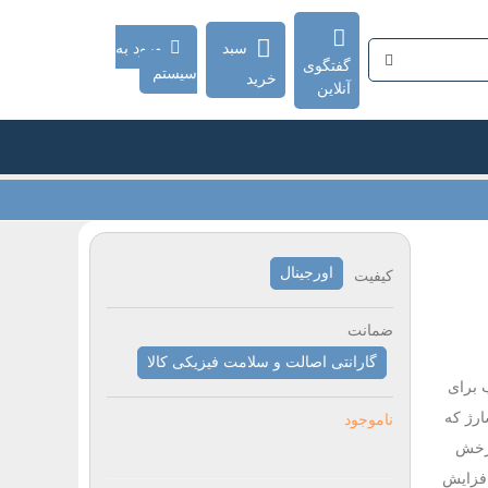
سبد
ورود به
گفتگوی
سیستم
خرید
آنلاین
اورجینال
کیفیت
ضمانت
گارانتی اصالت و سلامت فیزیکی کالا
M ابزاری مناسب برای
ل شارژ که
ناموجود
رای چرخش
افزایش