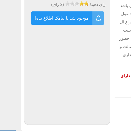
رای دهید!
(
2
رای)
 باشد
محصول
موجود شد با پیامک اطلاع بده!
دارای چراغ ال
بلیت
ه حضور
الت و
داری
دارای