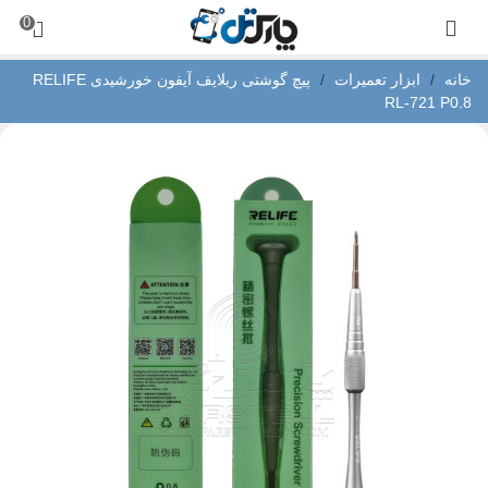
0
خانه
/
ابزار تعمیرات
/
پیچ گوشتی ریلایف آیفون خورشیدی RELIFE
RL-721 P0.8