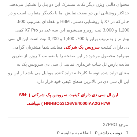
محتوای دالبی ویژن دیگر نکات مشترک این دو پنل را تشکیل می‌دهند.
حداکثر روشنایی این دو صفحه‌نمایش اما با یکدیگر متفاوت است و در
حالی‌که در X7 با روشنایی دستی، HBM و نقطه‌ای به‌ترتیب 500،
1,200 و 3,000 نیت روبرو می‌شویم این سه عدد در X7 Pro کمی
بیش‌تر و به‌‌ترتیب برابر با 700، 1,400 و 3,200 نیت است.این ال سی
دی دارای کیفیت
سرویس پک شرکتی
میباشد.شما مشتریان گرامی
میتوانید محصول موجود در این صفحه را با ضمانت 7 روزه از طریق
سایت پارس تل شاپ خریداری نمایید.ال سی دی سرویس پک به
معنای تولید شده توسط کارخانه تولید کننده موبایل می باشد.از این رو
این ال سی دی در بالاترین سطح کیفی خود قرار دارد.
این ال سی دی دارای کیفیت سرویس پک شرکتی ( S/N:
HNHBO53126VB4000IAA2GH7W ) میباشد.
مرجع:
X7PRO
دوست داشتن
0
اضافه به مقایسه
0