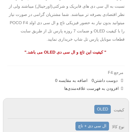
نسبت به ال سی دی های فابریک و شرکتی(اورجینال) میباشند ولی از
نظر اقتصادی بصرفه تر میباشند. شما مشتریان گرامی در صورت نیاز
میتوانید بدون نیاز به حضور فیزیکی تاچ و ال سی دی اولد POCO F4
را با کیفیت OLED و ضمانت 7 روزه پارس تل از طریق سایت
قطعات موبایل پارس تل شاپ خریداری نمایید.
" کیفیت این تاچ و ال سی دی OLED می باشد."
مرجع:
F4
دوست داشتن
0
اضافه به مقایسه
0
افزودن به فهرست علاقه‌مندی‌ها
OLED
کیفیت
ال سی دی + تاچ
نوع کالا